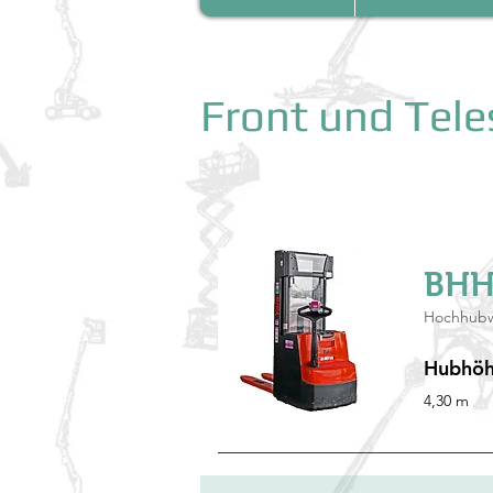
Front 
BHH
Hochhubwa
Hubhö
4,30 m