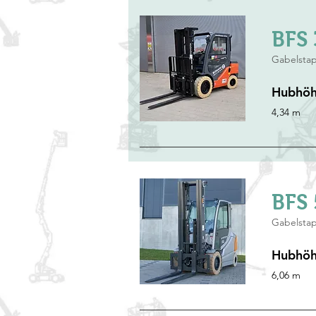
BFS 
Gabelstap
Hubhö
4,34 m
BFS 
Gabelstap
Hubhö
6,06 m