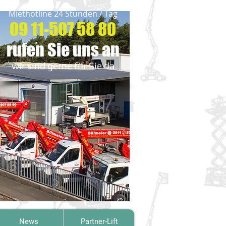
Miethotline 24 Stunden / Tag
09 11-507 58 80
rufen Sie uns an
wir sind gerne für Sie da​
News
Partner-Lift