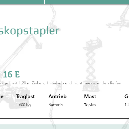
und Teleskop
 16 E
gen mit 1,20 m Zinken, Initialhub und nicht markierenden Reifen
he
Traglast
Antrieb
Mast
G
Batterie
1.
1.600 kg
Triplex