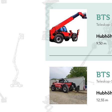
BTS 
Teleskop-
Hubhö
9,50 m
BTS 
Teleskop-
Hubhö
12,55 m