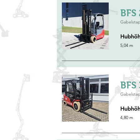
BFS 
Gabelstap
Hubhö
5,04 m
BFS 
Gabelstap
Hubhö
4,80 m